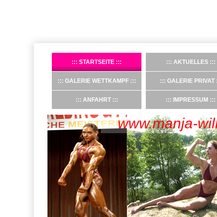
STARTSEITE
AKTUELLES
GALERIE WETTKAMPF
GALERIE PRIVAT
ANFAHRT
IMPRESSUM
www.manja-wil